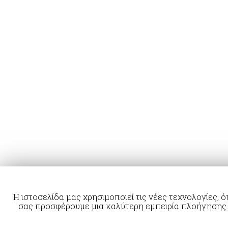
MASK & ACCESSORIES
SUCTION THERAPY
HOMECARE SUCTION UNITS
SLEEP DIAGNOSTICS
SLEEP DIAGNOSTICS PORTI
AND BLOOD PRESSURE MONITOR
FINGERTRIP PULSE OXYMETER
SPIROMETERS MIR
ORTHOPAEDICS
Η ιστοσελίδα μας χρησιμοποιεί τις νέες τεχνολογίες,
σας προσφέρουμε μια καλύτερη εμπειρία πλοήγησης.
© 2026 Melior Medical Trading